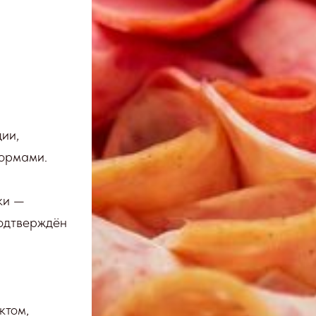
ии,
нормами.
ки —
подтверждён
ктом,