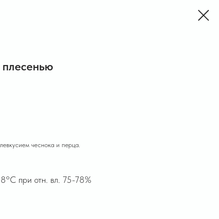
й плесенью
левкусием чеснока и перца.
8°C при отн. вл. 75-78%