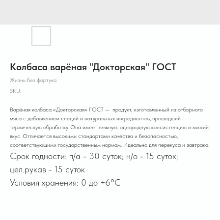
Колбаса варёная "Докторская" ГОСТ
Жизнь без фартука
SKU:
Варёная колбаса «Докторская» ГОСТ — продукт, изготовленный из отборного
мяса с добавлением специй и натуральных ингредиентов, прошедший
термическую обработку. Она имеет нежную, однородную консистенцию и мягкий
вкус. Отличается высокими стандартами качества и безопасностью,
соответствующими государственным нормам. Идеально для перекуса и завтрака.
Срок годности: п/а - 30 суток; н/о - 15 суток;
цел.рукав - 15 суток
Условия хранения: 0 до +6°C